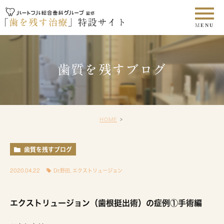
歯質を残すブログ
HOME
歯質を残すブログ
2020.04.22
Dr.野田
,
エクストリュージョン
エクストリュージョン（歯根挺出術）の症例①手術編