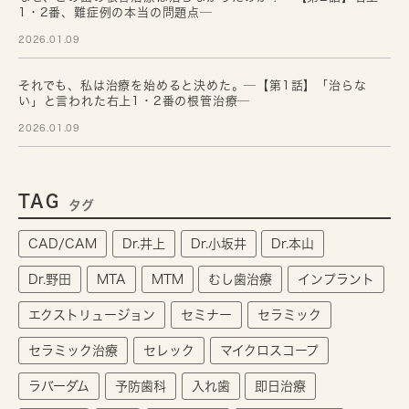
1・2番、難症例の本当の問題点─
2026.01.09
それでも、私は治療を始めると決めた。─【第1話】「治らな
い」と言われた右上1・2番の根管治療─
2026.01.09
TAG
タグ
CAD/CAM
Dr.井上
Dr.小坂井
Dr.本山
Dr.野田
MTA
MTM
むし歯治療
インプラント
エクストリュージョン
セミナー
セラミック
セラミック治療
セレック
マイクロスコープ
ラバーダム
予防歯科
入れ歯
即日治療