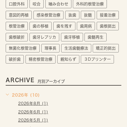
口腔外科
咬合
噛み合わせ
外科的根管治療
意図的再植
感染根管治療
抜歯
抜髄
接着治療
根管治療
歯の移植
歯を残す
歯周病
歯根挺出
歯根破折
歯牙レプリカ
歯牙移植
歯髄再生
無菌化根管治療
理事長
生活歯髄療法
矯正的挺出
破折歯
精密根管治療
親知らず
３Dプリンター
ARCHIVE
月別アーカイブ
2026年 (10)
2026年8月 (1)
2026年6月 (1)
2026年5月 (1)