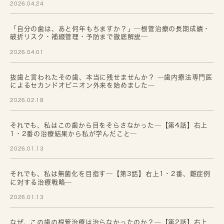
2026.04.24
「自分の歯は、あと何年もちますか？」─根管治療の長期成績・
破折リスク・補綴管理・予防まで徹底解説─
2026.04.01
抜歯と言われたその歯、本当に残せませんか？ ―歯内療法専門医
によるセカンドオピニオン外来を始めました―
2026.02.18
それでも、私はこの歯から目をそらさなかった─【第4話】右上
1・2番の治療結果から私が学んだこと─
2026.01.13
それでも、私は無菌化を目指す─【第3話】右上1・2番、難症例
に対する治療戦略─
2026.01.13
なぜ、この歯の根管治療は治らなかったのか？─【第2話】右上