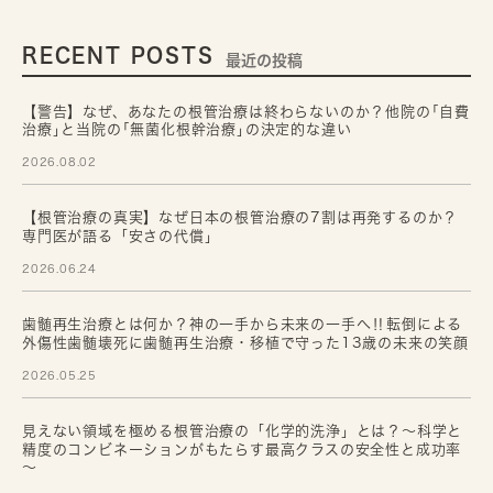
RECENT POSTS
最近の投稿
【警告】なぜ、あなたの根管治療は終わらないのか？他院の｢自費
治療｣と当院の｢無菌化根幹治療｣の決定的な違い
2026.08.02
【根管治療の真実】なぜ日本の根管治療の7割は再発するのか？
専門医が語る「安さの代償」
2026.06.24
歯髄再生治療とは何か？神の一手から未来の一手へ‼転倒による
外傷性歯髄壊死に歯髄再生治療・移植で守った13歳の未来の笑顔
2026.05.25
見えない領域を極める根管治療の「化学的洗浄」とは？～科学と
精度のコンビネーションがもたらす最高クラスの安全性と成功率
～