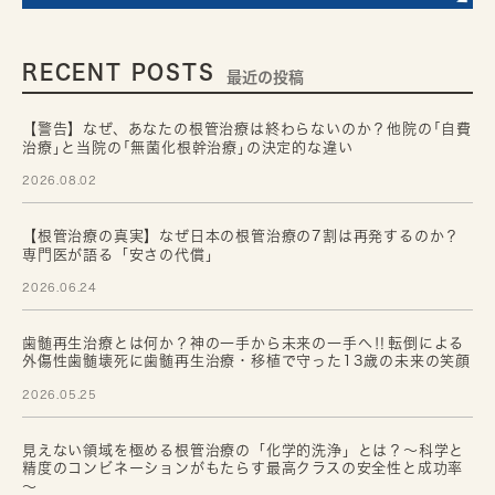
RECENT POSTS
最近の投稿
【警告】なぜ、あなたの根管治療は終わらないのか？他院の｢自費
治療｣と当院の｢無菌化根幹治療｣の決定的な違い
2026.08.02
【根管治療の真実】なぜ日本の根管治療の7割は再発するのか？
専門医が語る「安さの代償」
2026.06.24
歯髄再生治療とは何か？神の一手から未来の一手へ‼転倒による
外傷性歯髄壊死に歯髄再生治療・移植で守った13歳の未来の笑顔
2026.05.25
見えない領域を極める根管治療の「化学的洗浄」とは？～科学と
精度のコンビネーションがもたらす最高クラスの安全性と成功率
～