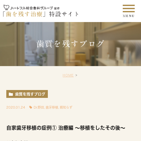
歯質を残すブログ
HOME
歯質を残すブログ
2020.01.24
Dr.野田
,
歯牙移植
,
親知らず
自家歯牙移植の症例① 治療編 〜移植をしたその後〜