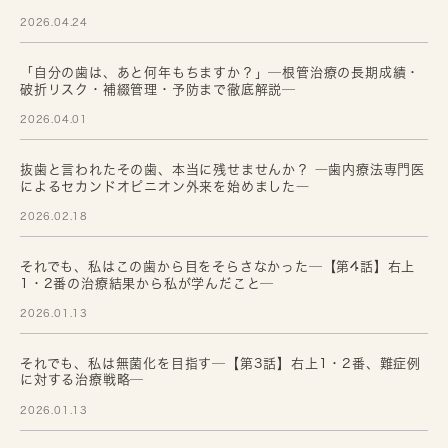
2026.04.24
「自分の歯は、あと何年もちますか？」─根管治療の長期成績・
破折リスク・補綴管理・予防まで徹底解説─
2026.04.01
抜歯と言われたその歯、本当に残せませんか？ ―歯内療法専門医
によるセカンドオピニオン外来を始めました―
2026.02.18
それでも、私はこの歯から目をそらさなかった─【第4話】右上
1・2番の治療結果から私が学んだこと─
2026.01.13
それでも、私は無菌化を目指す─【第3話】右上1・2番、難症例
に対する治療戦略─
2026.01.13