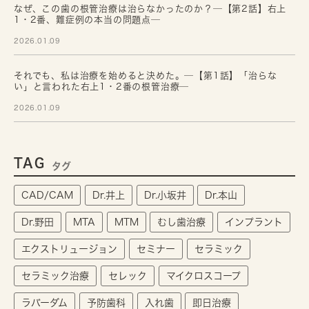
なぜ、この歯の根管治療は治らなかったのか？─【第2話】右上
1・2番、難症例の本当の問題点─
2026.01.09
それでも、私は治療を始めると決めた。─【第1話】「治らな
い」と言われた右上1・2番の根管治療─
2026.01.09
TAG
タグ
CAD/CAM
Dr.井上
Dr.小坂井
Dr.本山
Dr.野田
MTA
MTM
むし歯治療
インプラント
エクストリュージョン
セミナー
セラミック
セラミック治療
セレック
マイクロスコープ
ラバーダム
予防歯科
入れ歯
即日治療