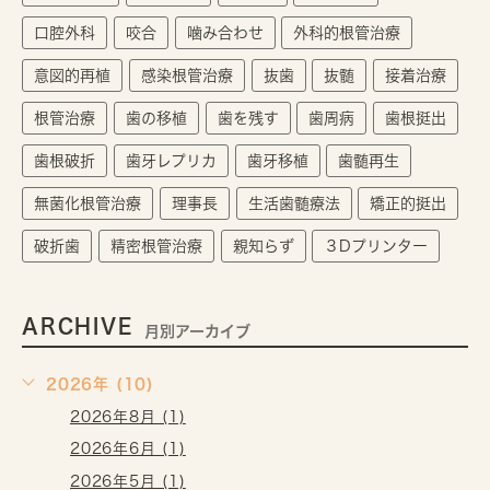
口腔外科
咬合
噛み合わせ
外科的根管治療
意図的再植
感染根管治療
抜歯
抜髄
接着治療
根管治療
歯の移植
歯を残す
歯周病
歯根挺出
歯根破折
歯牙レプリカ
歯牙移植
歯髄再生
無菌化根管治療
理事長
生活歯髄療法
矯正的挺出
破折歯
精密根管治療
親知らず
３Dプリンター
ARCHIVE
月別アーカイブ
2026年 (10)
2026年8月 (1)
2026年6月 (1)
2026年5月 (1)