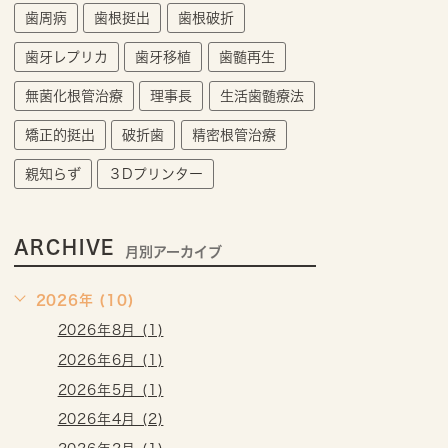
歯周病
歯根挺出
歯根破折
歯牙レプリカ
歯牙移植
歯髄再生
無菌化根管治療
理事長
生活歯髄療法
矯正的挺出
破折歯
精密根管治療
親知らず
３Dプリンター
ARCHIVE
月別アーカイブ
2026年 (10)
2026年8月 (1)
2026年6月 (1)
2026年5月 (1)
2026年4月 (2)