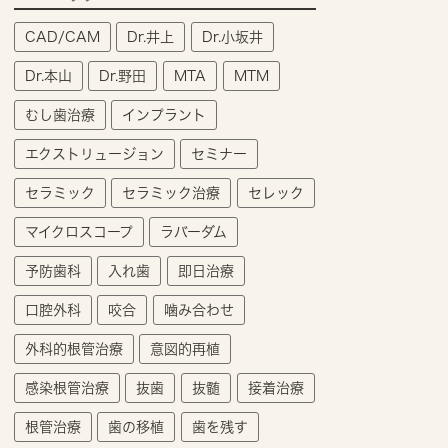
CAD/CAM
Dr.井上
Dr.小坂井
Dr.本山
Dr.野田
MTA
MTM
むし歯治療
インプラント
エクストリュージョン
セミナー
セラミック
セラミック治療
セレック
マイクロスコープ
ラバーダム
予防歯科
入れ歯
即日治療
口腔外科
咬合
噛み合わせ
外科的根管治療
意図的再植
感染根管治療
抜歯
抜髄
接着治療
根管治療
歯の移植
歯を残す