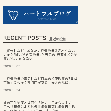
RECENT POSTS
最近の投稿
【警告】なぜ、あなたの根管治療は終わらない
のか？他院の｢自費治療｣と当院の｢無菌化根幹治
療｣の決定的な違い
2026.08.02
【根管治療の真実】なぜ日本の根管治療の7割は
再発するのか？専門医が語る「安さの代償」
2026.06.24
歯髄再生治療とは何か？神の一手から未来の一
手へ‼転倒による外傷性歯髄壊死に歯髄再生治
療・移植で守った13歳の未来の笑顔