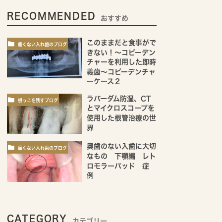
RECOMMENDED
おすすめ
このままだと食事がで
痛くない入れ歯のブログ
きない！～コピーデン
チャーを利用した即時
義歯～コピーデンチャ
ーケース２
ラバーダム防湿、CT
根っこを残すブログ
とマイクロスコープを
使用した根管治療の世
界
奥歯のない入歯に大切
痛くない入れ歯のブログ
なもの 下顎編 レト
ロモラーパッド 症
例
CATEGORY
カテゴリー