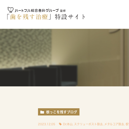
根っこを残すブログ
2023.12.05
Dr.本山
,
スクリューポスト除去
,
メタルコア除去
,
根