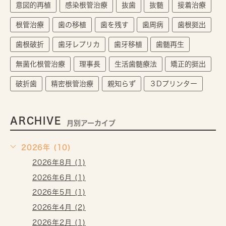
意図的再植
感染根管治療
抜歯
抜髄
接着治療
根管治療
歯の移植
歯を残す
歯周病
歯根挺出
歯根破折
歯牙レプリカ
歯牙移植
歯髄再生
無菌化根管治療
理事長
生活歯髄療法
矯正的挺出
破折歯
精密根管治療
親知らず
３Dプリンター
ARCHIVE
月別アーカイブ
2026年 (10)
2026年8月 (1)
2026年6月 (1)
2026年5月 (1)
2026年4月 (2)
2026年2月 (1)