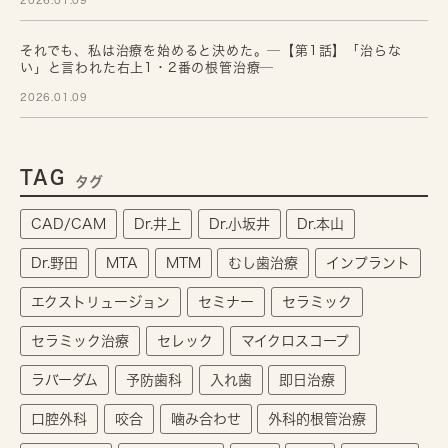
2026.01.09
それでも、私は治療を始めると決めた。─【第1話】「治らな
い」と言われた右上1・2番の根管治療─
2026.01.09
TAG
タグ
CAD/CAM
Dr.井上
Dr.小坂井
Dr.本山
Dr.野田
MTA
MTM
むし歯治療
インプラント
エクストリュージョン
セミナー
セラミック
セラミック治療
セレック
マイクロスコープ
ラバーダム
予防歯科
入れ歯
即日治療
口腔外科
咬合
噛み合わせ
外科的根管治療