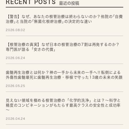
RECENT POSTS
最近の投稿
【警告】なぜ、あなたの根管治療は終わらないのか？他院の｢自費
治療｣と当院の｢無菌化根幹治療｣の決定的な違い
2026.08.02
【根管治療の真実】なぜ日本の根管治療の7割は再発するのか？
専門医が語る「安さの代償」
2026.06.24
歯髄再生治療とは何か？神の一手から未来の一手へ‼転倒による
外傷性歯髄壊死に歯髄再生治療・移植で守った13歳の未来の笑顔
2026.05.25
見えない領域を極める根管治療の「化学的洗浄」とは？～科学と
精度のコンビネーションがもたらす最高クラスの安全性と成功率
～
2026.04.24