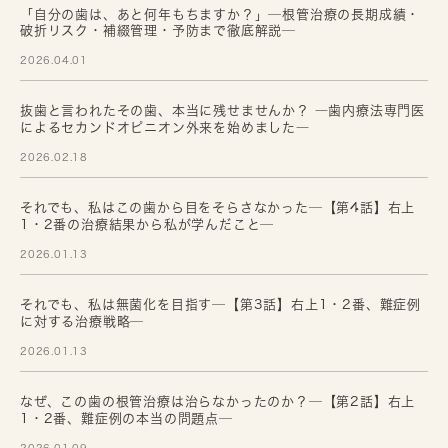
「自分の歯は、あと何年もちますか？」─根管治療の長期成績・
破折リスク・補綴管理・予防まで徹底解説─
2026.04.01
抜歯と言われたその歯、本当に残せませんか？ ―歯内療法専門医
によるセカンドオピニオン外来を始めました―
2026.02.18
それでも、私はこの歯から目をそらさなかった─【第4話】右上
1・2番の治療結果から私が学んだこと─
2026.01.13
それでも、私は無菌化を目指す─【第3話】右上1・2番、難症例
に対する治療戦略─
2026.01.13
なぜ、この歯の根管治療は治らなかったのか？─【第2話】右上
1・2番、難症例の本当の問題点─