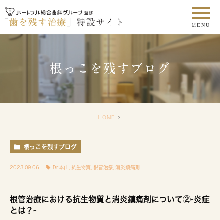
根っこを残すブログ
HOME
根っこを残すブログ
2023.09.06
Dr.本山
,
抗生物質
,
根管治療
,
消炎鎮痛剤
根管治療における抗生物質と消炎鎮痛剤について②-炎症
とは？-