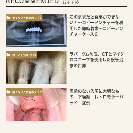
RECOMMENDED
おすすめ
このままだと食事ができな
痛くない入れ歯のブログ
い！～コピーデンチャーを利
用した即時義歯～コピーデン
チャーケース２
ラバーダム防湿、CTとマイク
根っこを残すブログ
ロスコープを使用した根管治
療の世界
奥歯のない入歯に大切なも
痛くない入れ歯のブログ
の 下顎編 レトロモラーパ
ッド 症例