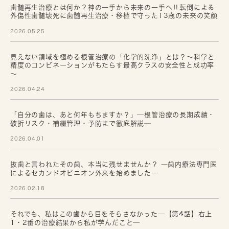
歯髄再生治療とは何か？神の一手から未来の一手へ‼転倒による
外傷性歯髄壊死に歯髄再生治療・移植で守った13歳の未来の笑顔
2026.05.25
見えない領域を極める根管治療の「化学的洗浄」とは？～科学と
精度のコンビネーションがもたらす最高クラスの安全性と成功率
～
2026.04.24
「自分の歯は、あと何年もちますか？」─根管治療の長期成績・
破折リスク・補綴管理・予防まで徹底解説─
2026.04.01
抜歯と言われたその歯、本当に残せませんか？ ―歯内療法専門医
によるセカンドオピニオン外来を始めました―
2026.02.18
それでも、私はこの歯から目をそらさなかった─【第4話】右上
1・2番の治療結果から私が学んだこと─