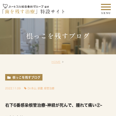
根っこを残すブログ
HOME
根っこを残すブログ
2022.11.09
Dr.本山
,
排膿
,
根管治療
右下6番感染根管治療-神経が死んで、腫れて痛い②-