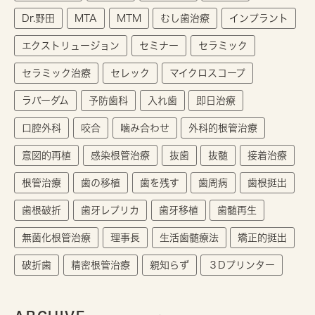
Dr.野田
MTA
MTM
むし歯治療
インプラント
エクストリュージョン
セミナー
セラミック
セラミック治療
セレック
マイクロスコープ
ラバーダム
予防歯科
入れ歯
即日治療
口腔外科
咬合
噛み合わせ
外科的根管治療
意図的再植
感染根管治療
抜歯
抜髄
接着治療
根管治療
歯の移植
歯を残す
歯周病
歯根挺出
歯根破折
歯牙レプリカ
歯牙移植
歯髄再生
無菌化根管治療
理事長
生活歯髄療法
矯正的挺出
破折歯
精密根管治療
親知らず
３Dプリンター