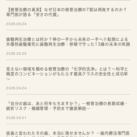
【根管治療の真実】なぜ日本の根管治療の7割は再発するのか？
専門医が語る「安さの代償」
2026.06.24
歯髄再生治療とは何か？神の一手から未来の一手へ‼転倒による
外傷性歯髄壊死に歯髄再生治療・移植で守った13歳の未来の笑顔
2026.05.25
見えない領域を極める根管治療の「化学的洗浄」とは？～科学と
精度のコンビネーションがもたらす最高クラスの安全性と成功率
～
2026.04.24
「自分の歯は、あと何年もちますか？」─根管治療の長期成績・
破折リスク・補綴管理・予防まで徹底解説─
2026.04.01
抜歯と言われたその歯、本当に残せませんか？ ―歯内療法専門医