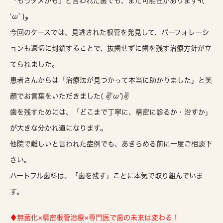
「もうダメかも」と言われた歯でも、まだ可能性があります٩(
‘ω’ )و
今回のケースでは、
見逃された根管を発見して、パーフォレーシ
ョンも適切に封鎖することで、抜歯せずに歯を残す治療方針が立
てられました。
患者さんからは「治療法が見つかって本当に助かりました」と笑
顔でお言葉をいただきました( ✌’ω’)✌
歯を残すためには、「どこまで丁寧に、精密に診るか・治すか」
が大きな分かれ道になります。
他院で難しいと言われた症例でも、
あきらめる前に一度ご相談下
さい。
ハートフル歯科は、「歯を残す」ことに本気で取り組んでいま
す。
♦無菌化×精密根管治療×専門医で歯の未来は変わる！