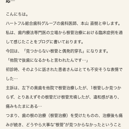
応─
こんにちは。
ハートフル総合歯科グループの歯科医師、本山 直樹と申します。
私は、歯内療法専門医の立場から根管治療における臨床症例を通
して感じたことをブログに書いております。
今回は、「見つからない根管と偶発的穿孔」になります。
「他院で抜歯になるかもと言われたんです…」
初診時、そのように話された患者さんはとても不安そうな表情で
した…
主訴は、左下の奥歯を他院で根管治療したが、1根管しか見つか
らず、とりあえずその根管だけ根管充填したが、違和感があり、
痛みもたまにある…
つまり、歯の根の治療（根管治療）を受けたものの、治療後も
痛
みが続き、どうやら大事
な“根管”が見つからなかった
ということ