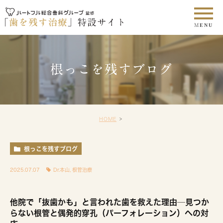
根っこを残すブログ
HOME
根っこを残すブログ
2025.07.07
Dr.本山
,
根管治療
他院で「抜歯かも」と言われた歯を救えた理由─見つか
らない根管と偶発的穿孔（パーフォレーション）への対