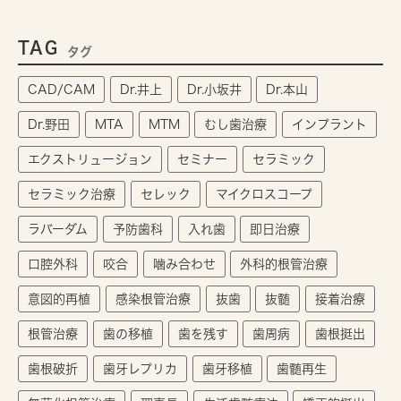
TAG
タグ
CAD/CAM
Dr.井上
Dr.小坂井
Dr.本山
Dr.野田
MTA
MTM
むし歯治療
インプラント
エクストリュージョン
セミナー
セラミック
セラミック治療
セレック
マイクロスコープ
ラバーダム
予防歯科
入れ歯
即日治療
口腔外科
咬合
噛み合わせ
外科的根管治療
意図的再植
感染根管治療
抜歯
抜髄
接着治療
根管治療
歯の移植
歯を残す
歯周病
歯根挺出
歯根破折
歯牙レプリカ
歯牙移植
歯髄再生