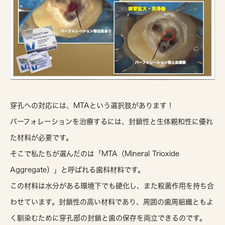
穿孔への対応には、
MTAという選択肢
があります！
パーフォレーションを治療するには、
封鎖性と生体親和性に優れ
た材料
が必要です。
そこで私たちが選んだのは「
MTA（Mineral Trioxide
Aggregate）
」と呼ばれる歯科材料です。
この材料は水分がある環境下でも硬化し、また殺菌作用を持ち合
わせています。封鎖性の高い材料であり、周囲の歯周組織ともよ
く馴染むために穿孔部の封鎖と歯の保存を両立できるのです。