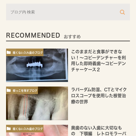
RECOMMENDED
おすすめ
このままだと食事ができな
痛くない入れ歯のブログ
い！～コピーデンチャーを利
用した即時義歯～コピーデン
チャーケース２
ラバーダム防湿、CTとマイク
根っこを残すブログ
ロスコープを使用した根管治
療の世界
奥歯のない入歯に大切なも
痛くない入れ歯のブログ
の 下顎編 レトロモラーパ