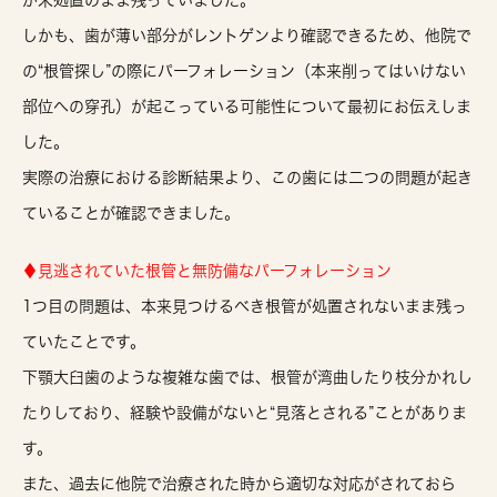
が未処置のまま残ってい
ました。
しかも、歯が薄い部分がレントゲンより確認できるため、他院で
の“根管探し”の際にパーフォレーション（本来削ってはいけない
部位への穿孔）が起こっている可能性について最初にお伝えしま
した。
実際の治療における診断結果より、この歯には二つの問題が起き
ていることが確認できました。
♦見逃されていた根管と無防備なパーフォレーション
1つ目の問題は、
本来見つけるべき根管が処置されないまま残っ
ていたこと
です。
下顎大臼歯のような複雑な歯では、根管が湾曲したり枝分かれし
たりしており、経験や設備がないと“見落とされる”ことがありま
す。
また、過去に他院で治療された時から適切な対応がされておら