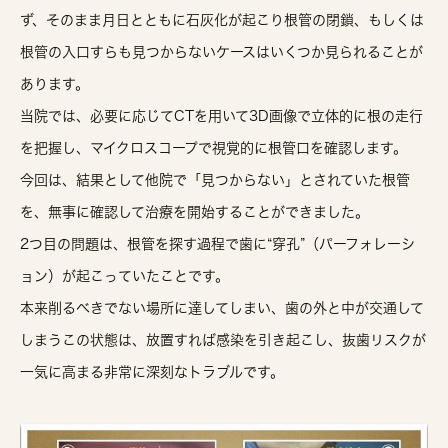
ず、そのまま月日とともに石灰化が起こり根管の閉鎖、もしくは
根管の入口すらも見つからないケースはいくつか見られることが
あります。
当院では、必要に応じてCTを用いて
3D画像で立体的に根の走行
を把握し、マイクロス
コープで視覚的に根管口を確認
します。
今回は、結果として他院で「見つからない」とされていた根管
を、無事に確認して治療を開始することができました。
2つ目の問題は、
根管を探す過程で歯に“穿孔”（パーフォレーシ
ョン）が起こ
っていたことです。
本来削るべきでない場所に達してしまい、歯の外と中が交通して
しまうこの状態は、放置すれば感染を引き起こし、
抜歯リスクが
一気に高まる
非常に深刻なトラブルです。