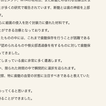
ムセメント、MTAの有用性、また断髄と呼ばれる治療法によ
とが多くの研究で報告されています、断髄とは歯の神経を上部
す。
らに細菌の侵入を防ぐ封鎖力に優れた材料です。
とができる治療となっております。
きたものの中には、これまで歯髄保存を行うことが困難である
が認められるものや根尖部透過像を有するものに対して歯髄保
ってきました。
てしまっている歯に非常に多く遭遇します。
か、限られた時間の中で瞬間的に選択を迫られます。
観察、特に歯髄の血管の状態に注目すべきであると教えていた
わってくると思います。
得ることができました。