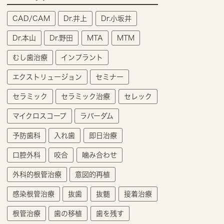
CAD/CAM
Dr.井上
Dr.小坂井
Dr.本山
Dr.野田
MTA
MTM
むし歯治療
インプラント
エクストリュージョン
セミナー
セラミック
セラミック治療
セレック
マイクロスコープ
ラバーダム
予防歯科
入れ歯
即日治療
口腔外科
咬合
噛み合わせ
外科的根管治療
意図的再植
感染根管治療
抜歯
抜髄
接着治療
根管治療
歯の移植
歯を残す