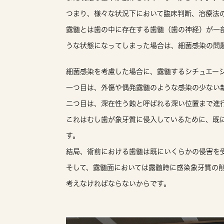
つまり、様々な状況下において臨床判断、治療法
露髄とは歯の中に存在する歯髄（歯の神経）が一
うな状態になってしまった場合は、細菌感染の問
細菌感染を考慮した場合に、露髄するシチュエー
一つ目は、外傷や偶発露髄のような感染の少ない
二つ目は、深在性う蝕と呼ばれる深い位置まで進
これはむし歯が象牙質に侵入しているために、既
す。
結局、術前における歯髄は既にいくらかの侵害を
そして、露髄面においては露髄時に感染象牙質の
考えなければならないからです。