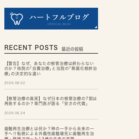
RECENT POSTS
最近の投稿
【警告】なぜ、あなたの根管治療は終わらない
のか？他院の｢自費治療｣と当院の｢無菌化根幹治
療｣の決定的な違い
2026.08.02
【根管治療の真実】なぜ日本の根管治療の7割は
再発するのか？専門医が語る「安さの代償」
2026.06.24
歯髄再生治療とは何か？神の一手から未来の一
手へ‼転倒による外傷性歯髄壊死に歯髄再生治
療・移植で守った13歳の未来の笑顔