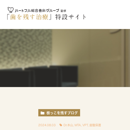
根っこを残すブログ
2024.08.03
Dr.本山
,
MTA
,
VPT
,
歯髄保護