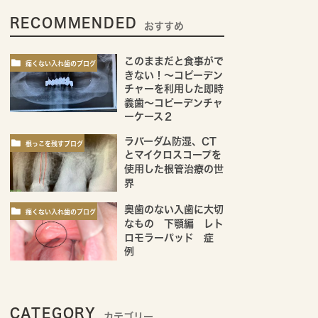
RECOMMENDED
おすすめ
このままだと食事がで
痛くない入れ歯のブログ
きない！～コピーデン
チャーを利用した即時
義歯～コピーデンチャ
ーケース２
ラバーダム防湿、CT
根っこを残すブログ
とマイクロスコープを
使用した根管治療の世
界
奥歯のない入歯に大切
痛くない入れ歯のブログ
なもの 下顎編 レト
ロモラーパッド 症
例
CATEGORY
カテゴリー