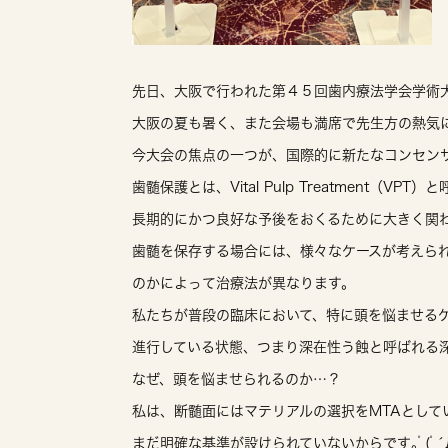
大阪の夏も暑く、また会場も満席で先生方の熱気
今大会の焦点の一つが、国際的に新たなコンセン
歯髄保護とは、Vital Pulp Treatment
長期的にかつ良好な予後をおくるために大きく関
歯髄を保存する場合には、様々なケースが考えら
のかによって治療法が異なります。
私たちが普段の臨床において、特に頭を悩ませる
進行している状態、つまり深在性う蝕と呼ばれる
なぜ、頭を悩ませられるのか…？
私は、断髄面にはマテリアルの選択をMTAとし
まだ明確な基準が設けられていないからです｡ﾟ(ﾟ´Д