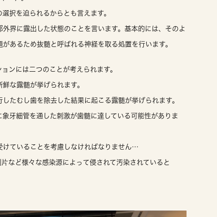
の選択を迫られるからとも言えます。
部外界に露出した状態のことを言います。基本的には、そのよ
題があるため抜髄と呼ばれる神経を取る処置を行います。
ションには二つのことが考えられます。
新鮮な露髄が挙げられます。
行したむし歯を除去した結果に起こる露髄が挙げられます。
に象牙細管を通した刺激が歯髄に達している可能性がありま
受けていることを考慮しなければなりません…
削片など様々な感染源によって侵されて汚染されていると