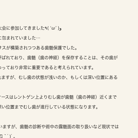
先日、大阪で行われた第４５回歯内療法学会学術大会に参加してきました٩( ‘ω’ )و
に包まれていました…
サスが構築されつつある歯髄保護でした。
（VPT）と呼ばれており、歯髄（歯の神経）を保存することは、その歯が
わっており非常に重要であると考えられています。
れますが、むし歯の状態が浅いのか、もしくは深い位置にある
ケースはレントゲン上よりむし歯が歯髄（歯の神経）近くまで
深い位置までむし歯が進行している状態になります。
ていますが、歯髄の診断や術中の露髄面の取り扱いなど現状では
｀ﾟ)ﾟ｡