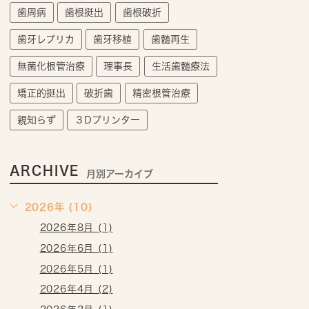
歯周病
歯根挺出
歯根破折
歯牙レプリカ
歯牙移植
歯髄再生
無菌化根管治療
理事長
生活歯髄療法
矯正的挺出
破折歯
精密根管治療
親知らず
３Dプリンター
ARCHIVE
月別アーカイブ
2026年 (10)
2026年8月 (1)
2026年6月 (1)
2026年5月 (1)
2026年4月 (2)