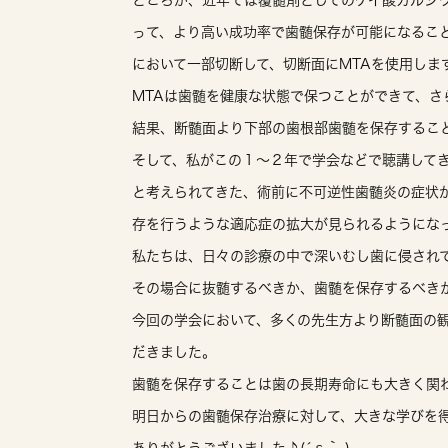
ところが、近年では覆髄剤としてのケイ酸カルシウ
って、より高い成功率で歯髄保存が可能になるこ
において一部切断して、切断面にMTAを使用しま
MTAは歯髄を健康な状態で保つことができて、さ
結果、断髄面より下部の歯根部歯髄を保存するこ
そして、私がこの１～２年で学会などで聴講して
と考えられてきた、術前に不可逆性歯髄炎の症状
存を行うような適応症の拡大が見られるようにな
私たちは、日々の診療の中で深いむし歯に侵され
その場合に抜髄するべきか、歯髄を保存するべき
今回の学会において、多くの先生方より断髄面の
だきました。
歯髄を保存することは歯の長期寿命にも大きく関
明日からの歯髄保存治療に対して、大きな学びを