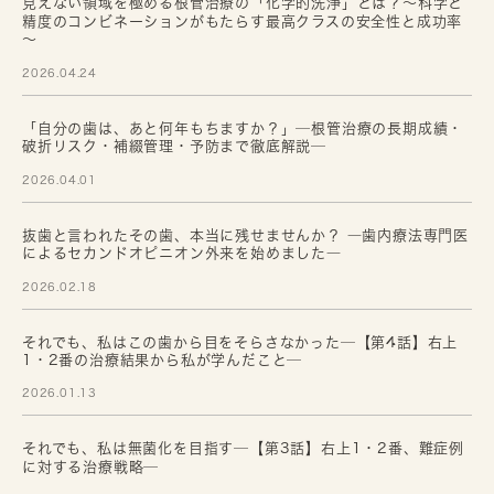
見えない領域を極める根管治療の「化学的洗浄」とは？～科学と
精度のコンビネーションがもたらす最高クラスの安全性と成功率
～
2026.04.24
「自分の歯は、あと何年もちますか？」─根管治療の長期成績・
破折リスク・補綴管理・予防まで徹底解説─
2026.04.01
抜歯と言われたその歯、本当に残せませんか？ ―歯内療法専門医
によるセカンドオピニオン外来を始めました―
2026.02.18
それでも、私はこの歯から目をそらさなかった─【第4話】右上
1・2番の治療結果から私が学んだこと─
2026.01.13
それでも、私は無菌化を目指す─【第3話】右上1・2番、難症例
に対する治療戦略─