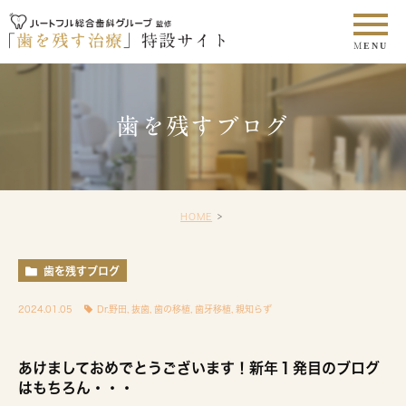
歯を残すブログ
HOME
歯を残すブログ
2024.01.05
Dr.野田
,
抜歯
,
歯の移植
,
歯牙移植
,
親知らず
あけましておめでとうございます！新年１発目のブログ
はもちろん・・・