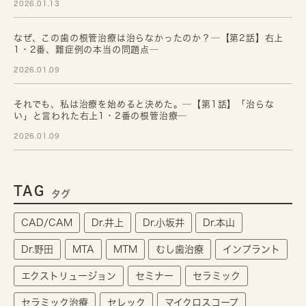
2026.01.13
なぜ、この歯の根管治療は治らなかったのか？─【第2話】右上
1・2番、難症例の本当の問題点─
2026.01.09
それでも、私は治療を始めると決めた。─【第1話】「治らな
い」と言われた右上1・2番の根管治療─
2026.01.09
TAG
タグ
CAD/CAM
Dr.井上
Dr.小坂井
Dr.本山
Dr.野田
MTA
MTM
むし歯治療
インプラント
エクストリュージョン
セミナー
セラミック
セラミック治療
セレック
マイクロスコープ