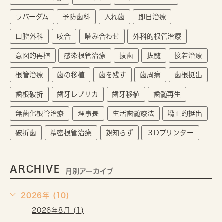
ラバーダム
予防歯科
入れ歯
即日治療
口腔外科
咬合
噛み合わせ
外科的根管治療
意図的再植
感染根管治療
抜歯
抜髄
接着治療
根管治療
歯の移植
歯を残す
歯周病
歯根挺出
歯根破折
歯牙レプリカ
歯牙移植
歯髄再生
無菌化根管治療
理事長
生活歯髄療法
矯正的挺出
破折歯
精密根管治療
親知らず
３Dプリンター
ARCHIVE
月別アーカイブ
2026年 (10)
2026年8月 (1)