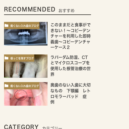
RECOMMENDED
おすすめ
このままだと食事がで
痛くない入れ歯のブログ
きない！～コピーデン
チャーを利用した即時
義歯～コピーデンチャ
ーケース２
ラバーダム防湿、CT
根っこを残すブログ
とマイクロスコープを
使用した根管治療の世
界
奥歯のない入歯に大切
痛くない入れ歯のブログ
なもの 下顎編 レト
ロモラーパッド 症
例
CATEGORY
カテゴリー