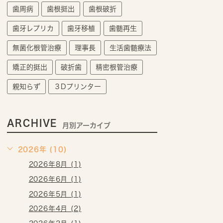
歯周病
歯根挺出
歯根破折
歯牙レプリカ
歯牙移植
歯髄再生
無菌化根管治療
理事長
生活歯髄療法
矯正的挺出
破折歯
精密根管治療
親知らず
３Dプリンター
ARCHIVE
月別アーカイブ
2026年 (10)
2026年8月 (1)
2026年6月 (1)
2026年5月 (1)
2026年4月 (2)