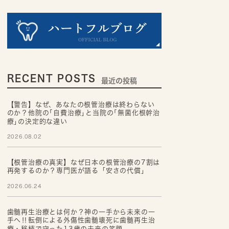
RECENT POSTS
最近の投稿
【警告】なぜ、あなたの根管治療は終わらない
のか？他院の｢自費治療｣と当院の｢無菌化根幹治
療｣の決定的な違い
2026.08.02
【根管治療の真実】なぜ日本の根管治療の7割は
再発するのか？専門医が語る「安さの代償」
2026.06.24
歯髄再生治療とは何か？神の一手から未来の一
手へ‼転倒による外傷性歯髄壊死に歯髄再生治
療・移植で守った13歳の未来の笑顔