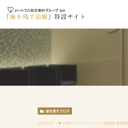
歯を残すブログ
2022.12.01
Dr.野田
,
エクストリュージョン
,
接着治療
,
歯牙移植