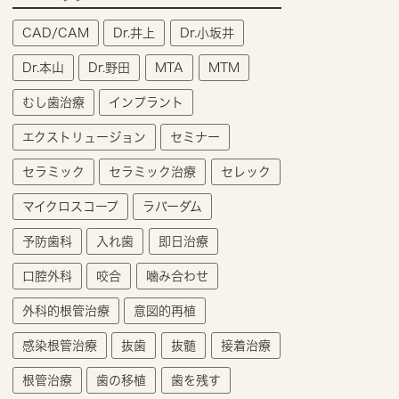
CAD/CAM
Dr.井上
Dr.小坂井
Dr.本山
Dr.野田
MTA
MTM
むし歯治療
インプラント
エクストリュージョン
セミナー
セラミック
セラミック治療
セレック
マイクロスコープ
ラバーダム
予防歯科
入れ歯
即日治療
口腔外科
咬合
噛み合わせ
外科的根管治療
意図的再植
感染根管治療
抜歯
抜髄
接着治療
根管治療
歯の移植
歯を残す