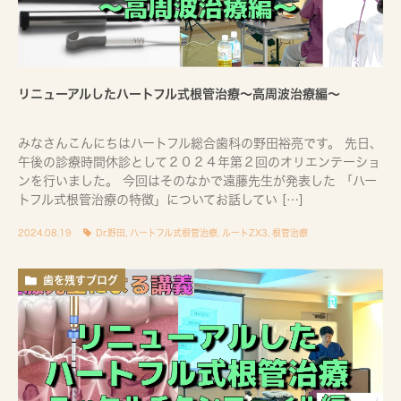
リニューアルしたハートフル式根管治療〜高周波治療編〜
みなさんこんにちはハートフル総合歯科の野田裕亮です。 先日、
午後の診療時間休診として２０２４年第２回のオリエンテーショ
ンを行いました。 今回はそのなかで遠藤先生が発表した 「ハー
トフル式根管治療の特徴」についてお話してい […]
2024.08.19
Dr.野田
,
ハートフル式根管治療
,
ルートZX3
,
根管治療
歯を残すブログ