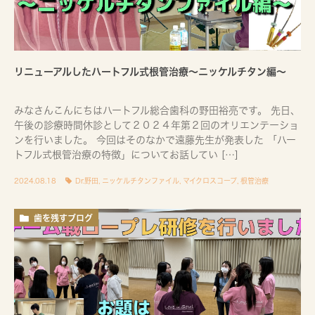
リニューアルしたハートフル式根管治療〜ニッケルチタン編〜
みなさんこんにちはハートフル総合歯科の野田裕亮です。 先日、
午後の診療時間休診として２０２４年第２回のオリエンテーショ
ンを行いました。 今回はそのなかで遠藤先生が発表した 「ハー
トフル式根管治療の特徴」についてお話してい […]
2024.08.18
Dr.野田
,
ニッケルチタンファイル
,
マイクロスコープ
,
根管治療
歯を残すブログ