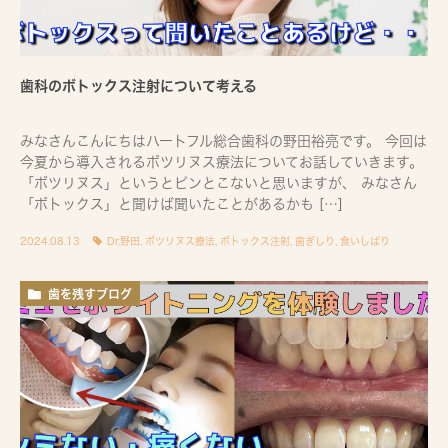
歯科のボトックス注射について考える
みなさんこんにちはハートフル総合歯科の野田裕亮です。 今回は
今夏から導入されるボツリヌス療法についてお話していきます。
「ボツリヌス」というとピンとこないと思いますが、 みなさん
「ボトックス」と聞けば聞いたことがあるかも […]
2024.08.13
Dr.野田
,
ボツリヌス療法
,
ボトックス注射
,
歯ぎしり
,
食いしばり
歯を残すブログ