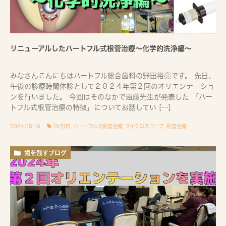
リニューアルしたハートフル式根管治療〜化学的洗浄編〜
みなさんこんにちはハートフル総合歯科の野田裕亮です。 先日、
午後の診療時間休診として２０２４年第２回のオリエンテーショ
ンを行いました。 今回はそのなかで遠藤先生が発表した 「ハー
トフル式根管治療の特徴」についてお話してい […]
2024.08.16
Dr.野田
,
ハートフル式根管治療
,
マイクロスコープ
,
根管治療
歯を残すブログ