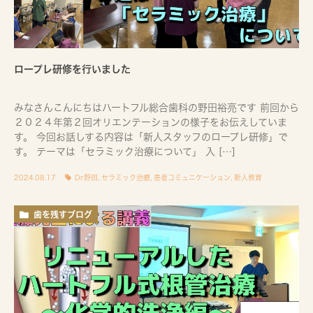
ロープレ研修を行いました
みなさんこんにちはハートフル総合歯科の野田裕亮です 前回から
２０２４年第２回オリエンテーションの様子をお伝えしていま
す。 今回お話しする内容は「新人スタッフのロープレ研修」で
す。 テーマは「セラミック治療について」 入 […]
2024.08.17
Dr.野田
,
セラミック治療
,
患者コミュニケーション
,
新人教育
歯を残すブログ