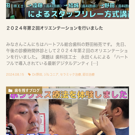
２０２４年第２回オリエンテーションを行いました
みなさんこんにちはハートフル総合歯科の野田裕亮です。 先日、
午後の診療時間休診として２０２４年第２回のオリエンテーショ
ンを行いました。 演題は 歯科技工士 永田くんによる 「ハート
フルで導入されている最新デジタルデンティ […]
2024.08.15
Dr.野田
,
ジルコニア
,
セラミック治療
,
即日治療
歯を残すブログ