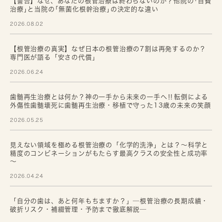
【警告】なぜ、あなたの根管治療は終わらないのか？他院の｢自費
治療｣と当院の｢無菌化根幹治療｣の決定的な違い
2026.08.02
【根管治療の真実】なぜ日本の根管治療の7割は再発するのか？
専門医が語る「安さの代償」
2026.06.24
歯髄再生治療とは何か？神の一手から未来の一手へ‼転倒による
外傷性歯髄壊死に歯髄再生治療・移植で守った13歳の未来の笑顔
2026.05.25
見えない領域を極める根管治療の「化学的洗浄」とは？～科学と
精度のコンビネーションがもたらす最高クラスの安全性と成功率
～
2026.04.24
「自分の歯は、あと何年もちますか？」─根管治療の長期成績・
破折リスク・補綴管理・予防まで徹底解説─