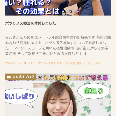
ボツリヌス療法を体験しました
みんさんこんにちはハートフル総合歯科の野田裕亮です 前回は噛
み合わせ治療における「ボツリヌス療法」についてお話しまし
た。 マイクロスコープを用いた根管治療や 破折歯に対しての接
着治療 そして親知らずを用いた歯の移植など […]
2024.08.14
Dr.野田
,
ボツリヌス療法
,
ボトックス注射
,
歯ぎしり
,
食いしばり
歯を残すブログ