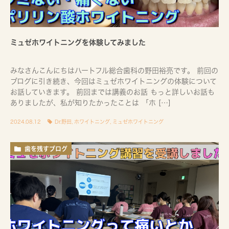
ミュゼホワイトニングを体験してみました
みなさんこんにちはハートフル総合歯科の野田裕亮です。 前回の
ブログに引き続き、今回はミュゼホワイトニングの体験について
お話していきます。 前回までは講義のお話 もっと詳しいお話も
ありましたが、私が知りたかったことは 「ホ […]
2024.08.12
Dr.野田
,
ホワイトニング
,
ミュゼホワイトニング
歯を残すブログ