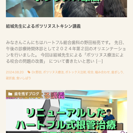
結城先生によるボツリヌストキシン講義
みなさんこんにちはハートフル総合歯科の野田裕亮です。 先日、
午後の診療時間休診として２０２４年第２回のオリエンテーショ
ンを行いました。 今回は結城先生による「ボツリヌス療法によ
る咬合の問題の改善」 について書きたいと思い […]
2024.08.20
Dr.野田
,
ボツリヌス療法
,
ボトックス注射
,
咬合
,
噛み合わせ
,
歯ぎしり
,
破折歯
,
食いしばり
歯を残すブログ