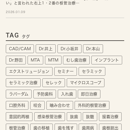
い」と言われた右上1・2番の根管治療─
2026.01.09
TAG
タグ
CAD/CAM
Dr.井上
Dr.小坂井
Dr.本山
Dr.野田
MTA
MTM
むし歯治療
インプラント
エクストリュージョン
セミナー
セラミック
セラミック治療
セレック
マイクロスコープ
ラバーダム
予防歯科
入れ歯
即日治療
口腔外科
咬合
噛み合わせ
外科的根管治療
意図的再植
感染根管治療
抜歯
抜髄
接着治療
根管治療
歯の移植
歯を残す
歯周病
歯根挺出