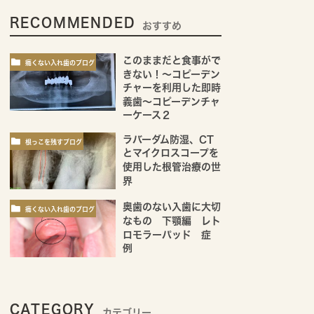
RECOMMENDED
おすすめ
このままだと食事がで
痛くない入れ歯のブログ
きない！～コピーデン
チャーを利用した即時
義歯～コピーデンチャ
ーケース２
ラバーダム防湿、CT
根っこを残すブログ
とマイクロスコープを
使用した根管治療の世
界
奥歯のない入歯に大切
痛くない入れ歯のブログ
なもの 下顎編 レト
ロモラーパッド 症
例
CATEGORY
カテゴリー