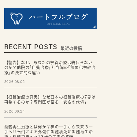
RECENT POSTS
最近の投稿
【警告】なぜ、あなたの根管治療は終わらない
のか？他院の｢自費治療｣と当院の｢無菌化根幹治
療｣の決定的な違い
2026.08.02
【根管治療の真実】なぜ日本の根管治療の7割は
再発するのか？専門医が語る「安さの代償」
2026.06.24
歯髄再生治療とは何か？神の一手から未来の一
手へ‼転倒による外傷性歯髄壊死に歯髄再生治
療・移植で守った13歳の未来の笑顔