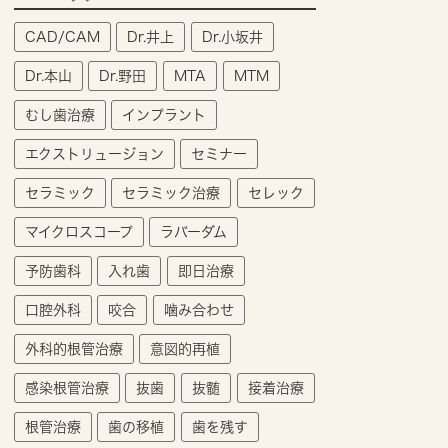
CAD/CAM
Dr.井上
Dr.小坂井
Dr.本山
Dr.野田
MTA
MTM
むし歯治療
インプラント
エクストリュージョン
セミナー
セラミック
セラミック治療
セレック
マイクロスコープ
ラバーダム
予防歯科
入れ歯
即日治療
口腔外科
咬合
噛み合わせ
外科的根管治療
意図的再植
感染根管治療
抜歯
抜髄
接着治療
根管治療
歯の移植
歯を残す