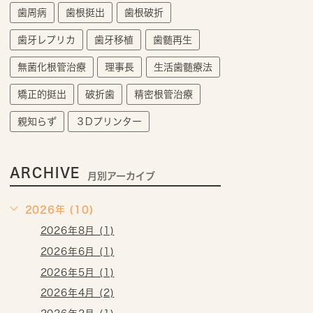
歯周病
歯根挺出
歯根破折
歯牙レプリカ
歯牙移植
歯髄再生
無菌化根管治療
理事長
生活歯髄療法
矯正的挺出
破折歯
精密根管治療
親知らず
３Dプリンター
ARCHIVE
月別アーカイブ
2026年 (10)
2026年8月 (1)
2026年6月 (1)
2026年5月 (1)
2026年4月 (2)