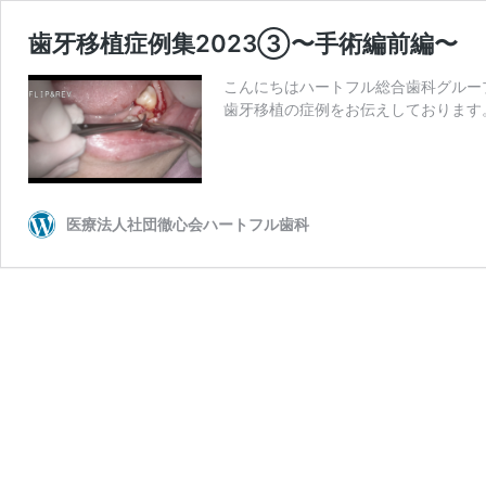
歯牙移植症例集2023③〜手術編前編〜
こんにちはハートフル総合歯科グルー
歯牙移植の症例をお伝えしております
医療法人社団徹心会ハートフル歯科